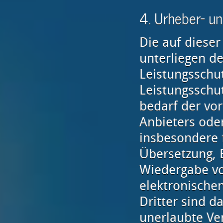
4. Urheber- u
Die auf dieser
unterliegen d
Leistungsschu
Leistungsschu
bedarf der vo
Anbieters oder
insbesondere f
Übersetzung, 
Wiedergabe vo
elektronische
Dritter sind d
unerlaubte Ver