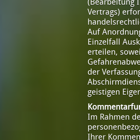
(Bearbeitung 
Vertrags) erfo
handelsrechtli
Auf Anordnung
Einzelfall Aus
erteilen, sowe
Gefahrenabweh
der Verfassun
Abschirmdiens
geistigen Eige
Kommentarfun
Im Rahmen de
personenbezog
Ihrer Komment