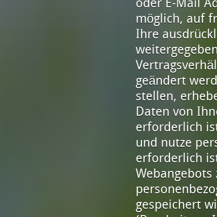
oder E-Mail Ad
möglich, auf f
Ihre ausdrück
weitergegeben
Vertragsverhäl
geändert werd
stellen, erhe
Daten von Ihn
erforderlich i
und nutze per
erforderlich 
Webangebots z
personenbezo
gespeichert w